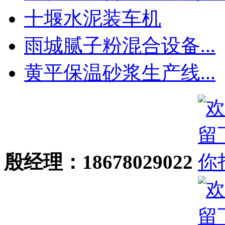
十堰水泥装车机
雨城腻子粉混合设备...
黄平保温砂浆生产线...
殷经理：18678029022