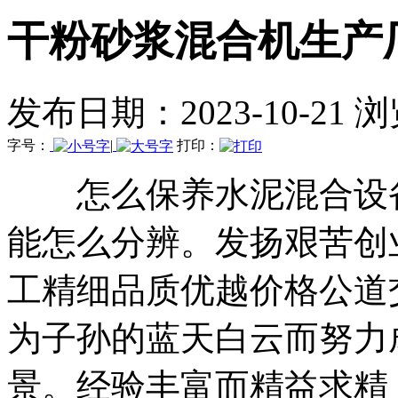
干粉砂浆混合机生产
发布日期：2023-10-21 
字号：
|
打印：
怎么保养水泥混合设备
能怎么分辨。发扬艰苦创
工精细品质优越价格公道
为子孙的蓝天白云而努力
景。经验丰富而精益求精