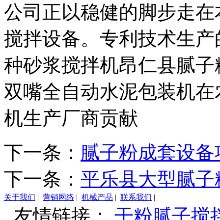
公司正以稳健的脚步走在
搅拌设备。专利技术生产
种砂浆搅拌机昂仁县腻子
双嘴全自动水泥包装机在
机生产厂商贡献
下一条：
腻子粉成套设备
下一条：
平乐县大型腻子
关于我们
|
营销网络
|
机械产品
|
联系我们
|
友情链接：
干粉腻子搅