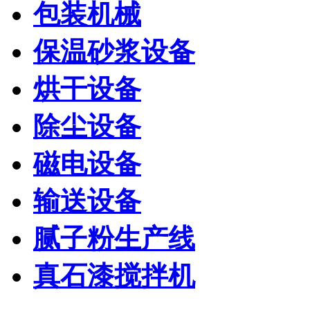
包装机械
保温砂浆设备
烘干设备
除尘设备
磁电设备
输送设备
腻子粉生产线
真石漆搅拌机