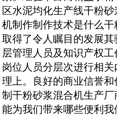
区水泥均化生产线干粉砂
机制作制作技术是什么干
取得了令人瞩目的发展其
层管理人员及知识产权工
岗位人员分层次进行相关
理上。良好的商业信誉和
制干粉砂浆混合机生产厂
能为我们带来哪些便利我