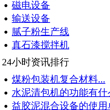
磁电设备
输送设备
腻子粉生产线
真石漆搅拌机
24小时资讯排行
煤粉包装机复合材料...
水泥清包机的功能有什么.
益胶泥混合设备的使用单.