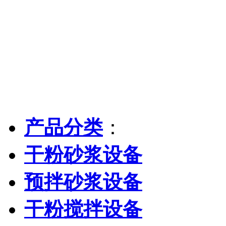
产品分类
：
干粉砂浆设备
预拌砂浆设备
干粉搅拌设备