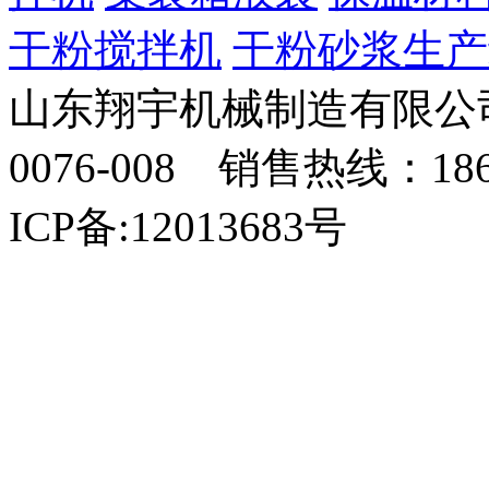
干粉搅拌机
干粉砂浆生产
山东翔宇机械制造有限公司
0076-008 销售热线：18
ICP备:12013683号