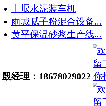
十堰水泥装车机
雨城腻子粉混合设备...
黄平保温砂浆生产线...
殷经理：18678029022