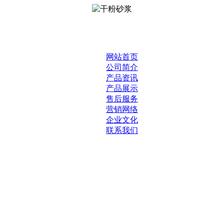
网站首页
公司简介
产品资讯
产品展示
售后服务
营销网络
企业文化
联系我们